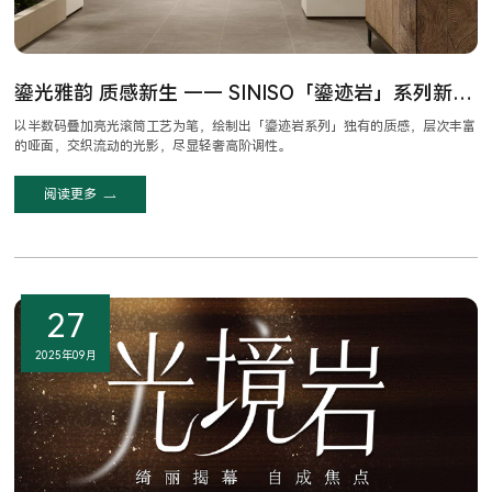
鎏光雅韵 质感新生 —— SINISO「鎏迹岩」系列新品呈现
以半数码叠加亮光滚筒工艺为笔，绘制出「鎏迹岩系列」独有的质感，层次丰富
的哑面，交织流动的光影，尽显轻奢高阶调性。
阅读更多
27
2025年09月