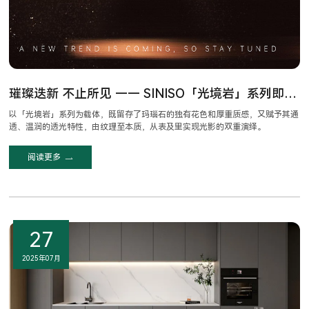
璀璨迭新 不止所见 —— SINISO「光境岩」系列即将上市
以「光境岩」系列为载体，既留存了玛瑙石的独有花色和厚重质感，又赋予其通
透、温润的透光特性，由纹理至本质，从表及里实现光影的双重演绎。
阅读更多
27
2025年07月