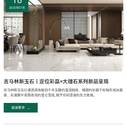
16
2025年07月
吉马林斯玉石｜定位彩晶×大理石系列新品呈现
吉马林斯玉石以通透质地复刻千年玉髓的温润脉络，精细的彩晶干粒釉形成冰晶
面，似晨雾中若隐若现的昆仑雪线,赋予空间澄澈的东方意境。
阅读更多