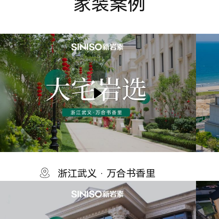
家装案例
浙江武义 · 万合书香里