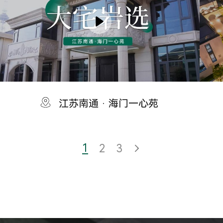
江苏南通 · 海门一心苑
1
2
3