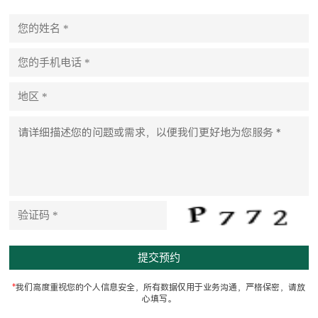
P
l
e
a
s
e
l
e
a
v
e
t
h
i
s
f
i
e
l
d
e
m
p
t
*
我们高度重视您的个人信息安全，所有数据仅用于业务沟通，严格保密，请放
y
心填写。
.