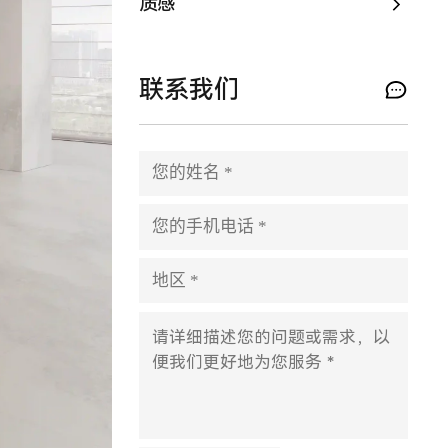
质感
联系我们
P
l
e
a
s
e
l
e
a
v
e
t
h
i
s
f
i