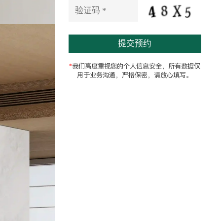
e
l
d
e
m
p
t
*
我们高度重视您的个人信息安全，所有数据仅
y
用于业务沟通，严格保密，请放心填写。
.