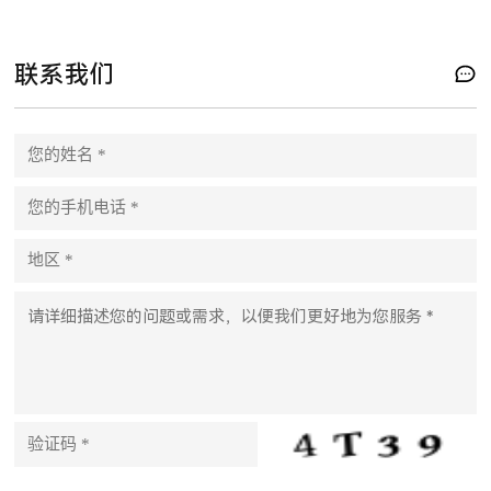
联系我们
P
l
e
a
s
e
l
e
a
v
e
t
h
i
s
f
i
e
l
d