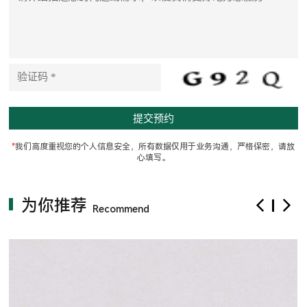
t
h
i
s
f
i
e
l
d
e
m
p
t
*
我们高度重视您的个人信息安全，所有数据仅用于业务沟通，严格保密，请放
y
心填写。
.
为你推荐
Recommend