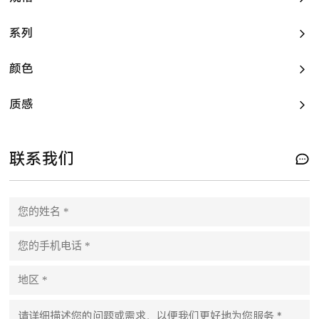
系列
颜色
质感
联系我们
P
l
e
a
s
e
l
e
a
v
e