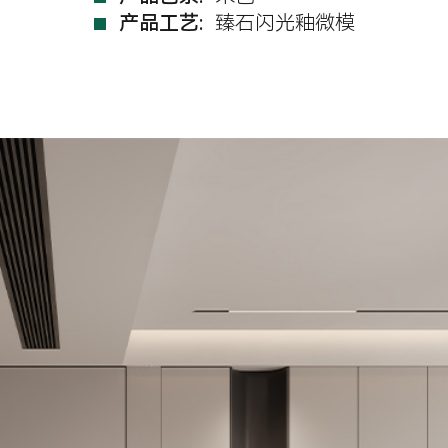
产品工艺:
臻石闪光釉微模