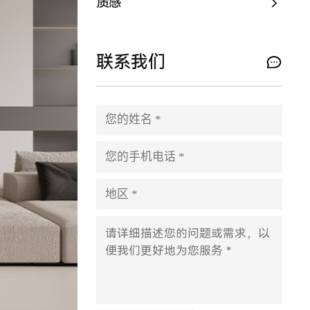
质感
联系我们
P
l
e
a
s
e
l
e
a
v
e
t
h
i
s
f
i