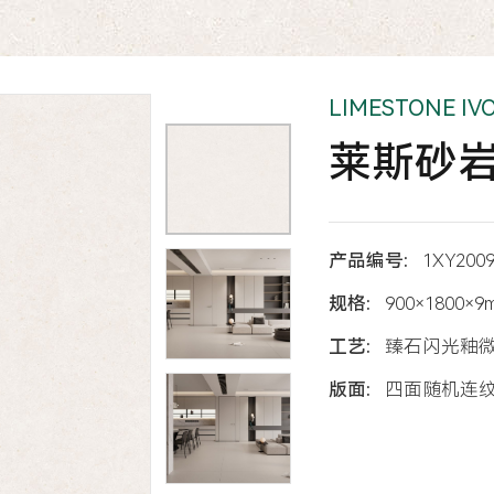
LIMESTONE IV
莱斯砂
产品编号:
1XY200
规格:
900×1800×9
工艺:
臻石闪光釉
版面:
四面随机连