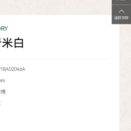
返回顶部
ORY
岩米白
918A02046A
mm
微模
纹