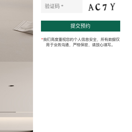
e
l
d
e
m
p
t
*
我们高度重视您的个人信息安全，所有数据仅
y
用于业务沟通，严格保密，请放心填写。
.