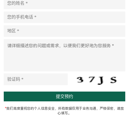
l
e
a
s
e
l
e
a
v
e
t
h
i
s
f
i
e
l
d
e
m
p
t
*
我们高度重视您的个人信息安全，所有数据仅用于业务沟通，严格保密，请放
y
心填写。
.