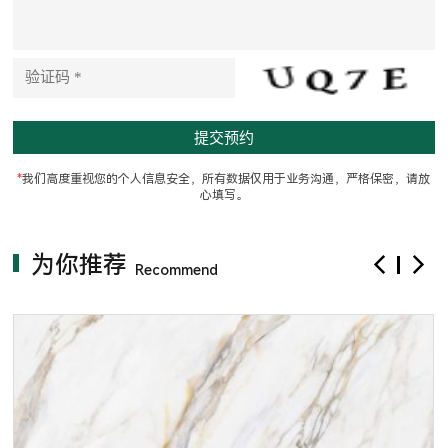
i
s
f
i
e
l
d
e
m
p
t
*
我们高度重视您的个人信息安全，所有数据仅用于业务沟通，严格保密，请放
y
心填写。
.
为你推荐
Recommend