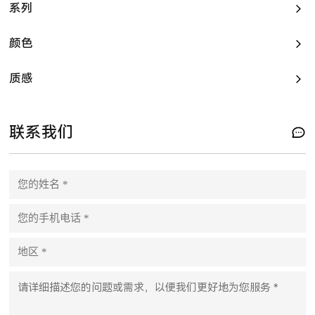
系列
颜色
质感
联系我们
P
l
e
a
s
e
l
e
a
v
e
t
h