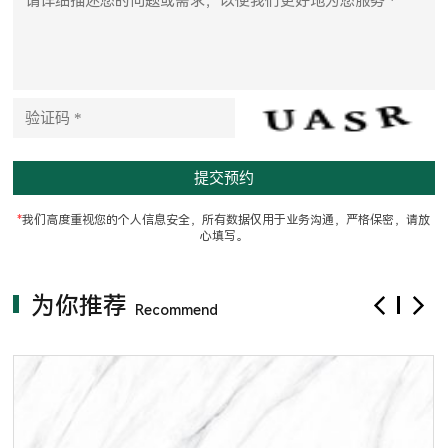
e
t
h
i
s
f
i
e
l
d
e
m
p
t
*
我们高度重视您的个人信息安全，所有数据仅用于业务沟通，严格保密，请放
y
心填写。
.
为你推荐
Recommend