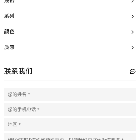
规格
系列
颜色
质感
联系我们
P
l
e
a
s
e
l
e
a
v