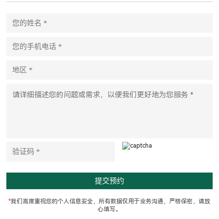
P
l
e
a
s
e
l
e
a
v
e
t
h
i
s
f
i
e
l
d
e
m
p
t
*
我们高度重视您的个人信息安全，所有数据仅用于业务沟通，严格保密，请放
y
心填写。
.