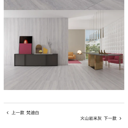
上一款
梵迪白
火山岩米灰
下一款