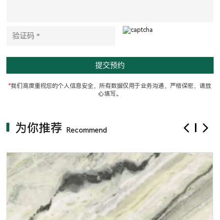
i
s
f
i
e
l
d
e
m
p
t
*
我们高度重视您的个人信息安全，所有数据仅用于业务沟通，严格保密，请放
y
心填写。
.
为你推荐
Recommend