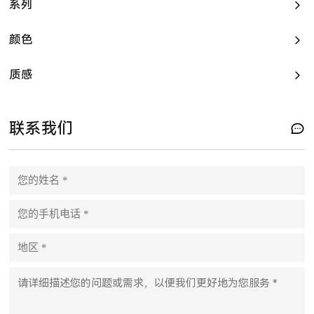
系列
颜色
质感
联系我们
P
l
e
a
s
e
l
e
a
v
e
t
h