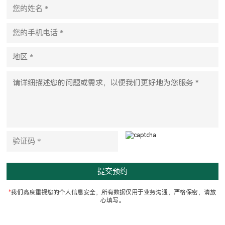
P
l
e
a
s
e
l
e
a
v
e
t
h
i
s
f
i
e
l
d
e
m
p
t
*
我们高度重视您的个人信息安全，所有数据仅用于业务沟通，严格保密，请放
y
心填写。
.