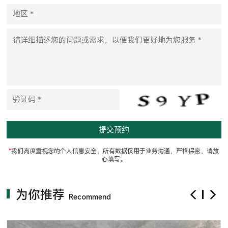
l
e
a
v
e
t
h
i
s
f
i
e
l
d
e
m
p
t
*
我们高度重视您的个人信息安全，所有数据仅用于业务沟通，严格保密，请放
y
心填写。
.
为你推荐
Recommend