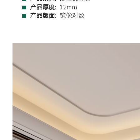
产品厚度:
12mm
产品版面:
镜像对纹