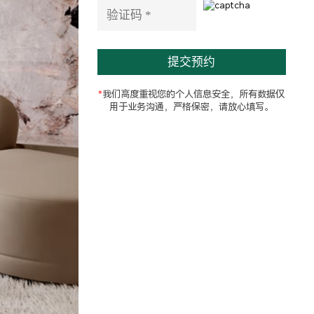
e
l
d
e
m
p
t
*
我们高度重视您的个人信息安全，所有数据仅
y
用于业务沟通，严格保密，请放心填写。
.