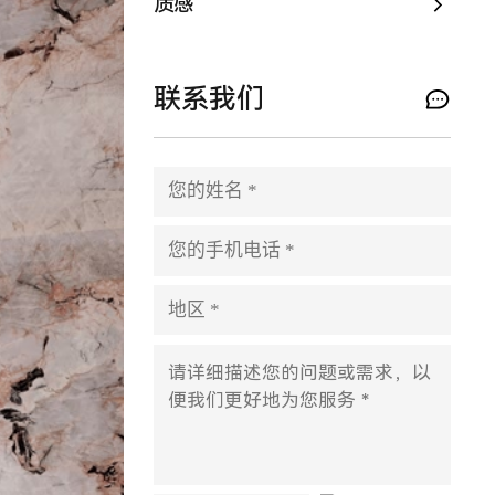
质感
联系我们
P
l
e
a
s
e
l
e
a
v
e
t
h
i
s
f
i