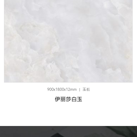
900x1800
0x12mm
玉石
乌拉
丽莎白玉