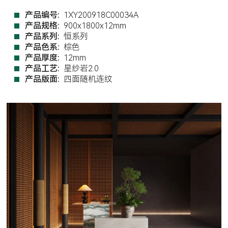
产品编号:
1XY200918C00034A
产品规格:
900x1800x12mm
产品系列:
恒系列
产品色系:
棕色
产品厚度:
12mm
产品工艺:
星纱岩2.0
产品版面:
四面随机连纹