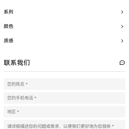
系列
颜色
质感
联系我们
P
l
e
a
s
e
l
e
a
v
e