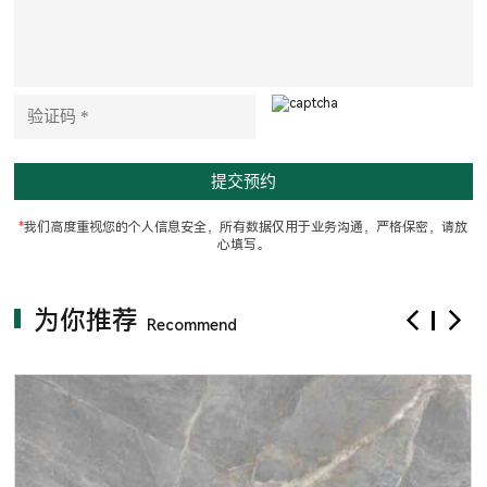
t
h
i
s
f
i
e
l
d
e
m
p
t
*
我们高度重视您的个人信息安全，所有数据仅用于业务沟通，严格保密，请放
y
心填写。
.
为你推荐
Recommend