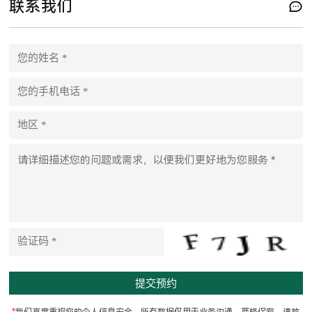
联系我们
P
l
e
a
s
e
l
e
a
v
e
t
h
i
s
f
i
e
l
d
e
m
p
t