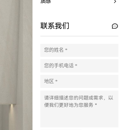
质感
联系我们
P
l
e
a
s
e
l
e
a
v
e
t
h
i
s
f
i