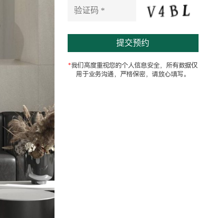
e
l
d
e
m
p
t
*
我们高度重视您的个人信息安全，所有数据仅
y
用于业务沟通，严格保密，请放心填写。
.