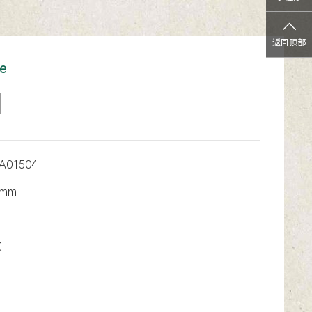
返回顶部
e
白
A01504
6mm
纹