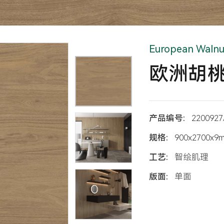
European Walnu
欧洲胡
产品编号:
2200927
规格:
900x2700x9
工艺:
智绘肌理
版面:
单面