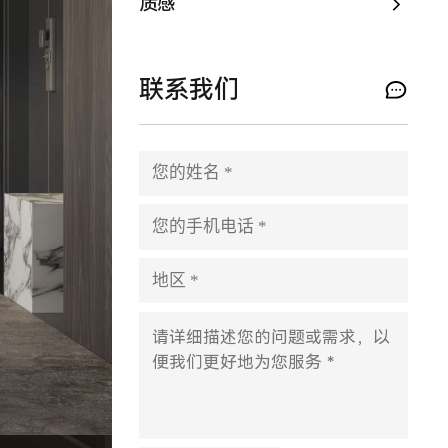
质感
联系我们
P
l
e
a
s
e
l
e
a
v
e
t
h
i
s
f
i