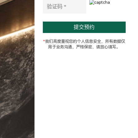
e
l
d
e
m
p
t
*
我们高度重视您的个人信息安全，所有数据仅
y
用于业务沟通，严格保密，请放心填写。
.