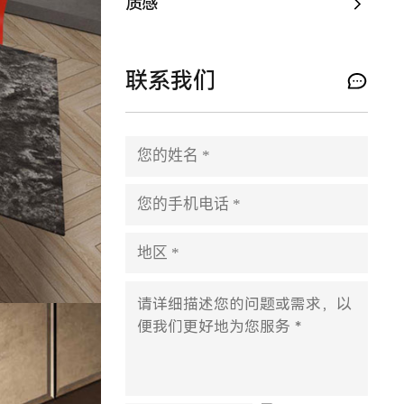
质感
联系我们
P
l
e
a
s
e
l
e
a
v
e
t
h
i
s
f
i