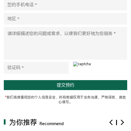
a
s
e
l
e
a
v
e
t
h
i
s
f
i
e
l
d
e
m
p
t
*
我们高度重视您的个人信息安全，所有数据仅用于业务沟通，严格保密，请放
y
心填写。
.
为你推荐
Recommend