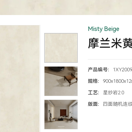
Misty Beige
摩兰米
产品编号:
1XY200
规格:
900x1800x1
工艺:
星纱岩2.0
版面:
四面随机连