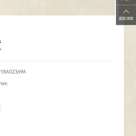
返回顶部
黄
918A02369A
2mm
纹