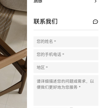
质感
联系我们
P
l
e
a
s
e
l
e
a
v
e
t
h
i
s
f
i