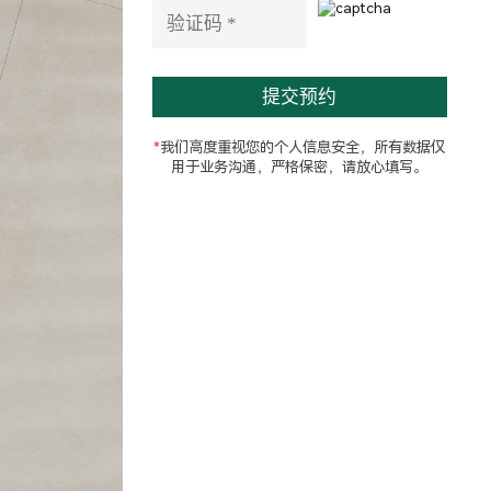
e
l
d
e
m
p
t
*
我们高度重视您的个人信息安全，所有数据仅
y
用于业务沟通，严格保密，请放心填写。
.