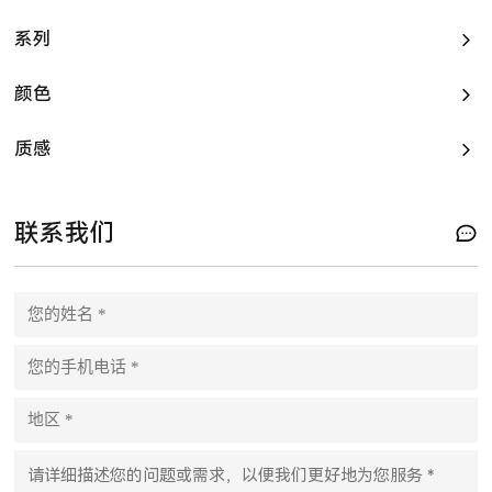
系列
颜色
质感
联系我们
P
l
e
a
s
e
l
e
a
v
e