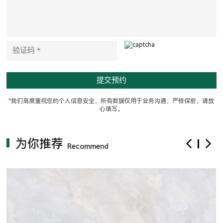
t
h
i
s
f
i
e
l
d
e
m
p
t
*
我们高度重视您的个人信息安全，所有数据仅用于业务沟通，严格保密，请放
y
心填写。
.
为你推荐
Recommend