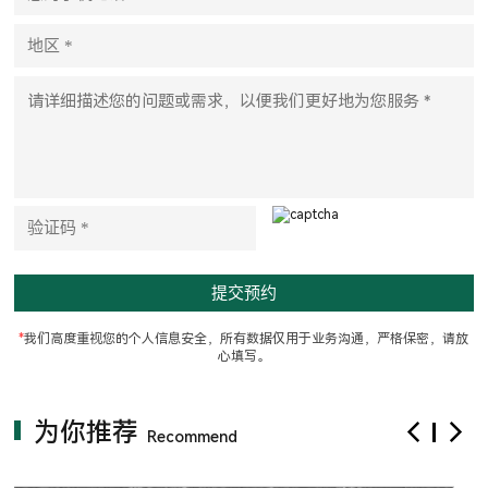
e
l
e
a
v
e
t
h
i
s
f
i
e
l
d
e
m
p
t
*
我们高度重视您的个人信息安全，所有数据仅用于业务沟通，严格保密，请放
y
心填写。
.
为你推荐
Recommend