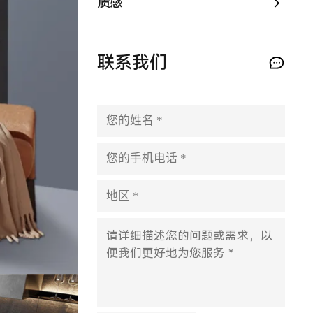
质感
联系我们
P
l
e
a
s
e
l
e
a
v
e
t
h
i
s
f
i