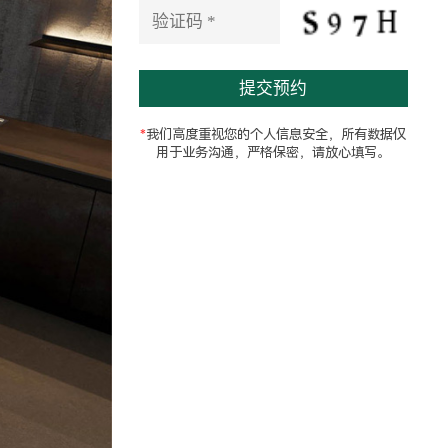
e
l
d
e
m
p
t
*
我们高度重视您的个人信息安全，所有数据仅
y
用于业务沟通，严格保密，请放心填写。
.