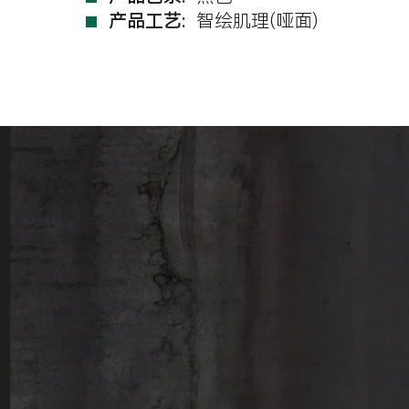
产品工艺:
智绘肌理(哑面)