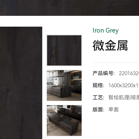
Iron Grey
微金属
产品编号:
2201632
规格:
1600x3200x
工艺:
智绘肌理(哑面
版面:
单面