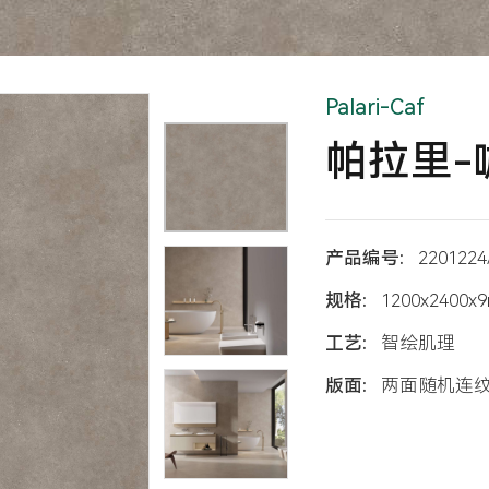
Palari-Caf
帕拉里-
产品编号:
2201224
规格:
1200x2400x
工艺:
智绘肌理
版面:
两面随机连