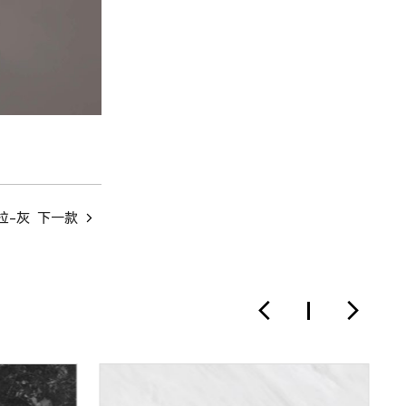
拉-灰
下一款