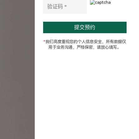
e
l
d
e
m
p
t
*
我们高度重视您的个人信息安全，所有数据仅
y
用于业务沟通，严格保密，请放心填写。
.