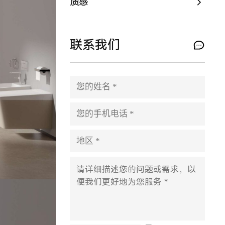
质感
联系我们
P
l
e
a
s
e
l
e
a
v
e
t
h
i
s
f
i