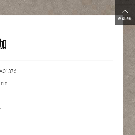
返回顶部
咖
A01376
9mm
纹