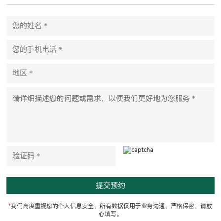
P
l
e
a
s
e
l
e
a
v
e
t
h
i
s
f
i
e
l
d
e
m
p
t
*
我们高度重视您的个人信息安全，所有数据仅用于业务沟通，严格保密，请放
y
心填写。
.