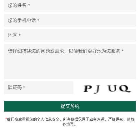
P
l
e
a
s
e
l
e
a
v
e
t
h
i
s
f
i
e
l
d
e
m
p
t
*
我们高度重视您的个人信息安全，所有数据仅用于业务沟通，严格保密，请放
y
心填写。
.