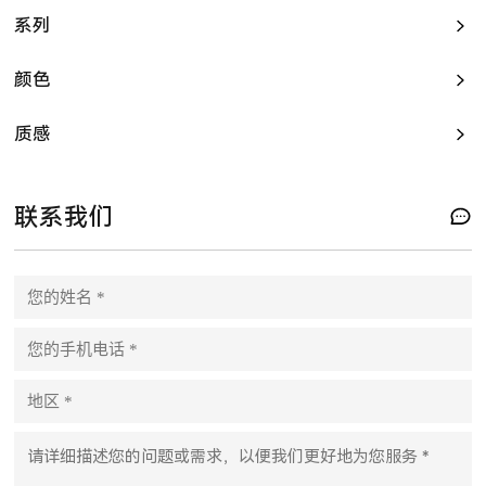
系列
颜色
质感
联系我们
P
l
e
a
s
e
l
e
a
v
e
t