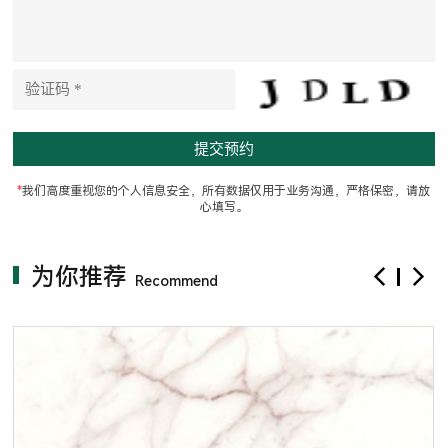
h
i
s
f
i
e
l
d
e
m
p
t
*
我们高度重视您的个人信息安全，所有数据仅用于业务沟通，严格保密，请放
y
心填写。
.
为你推荐
Recommend