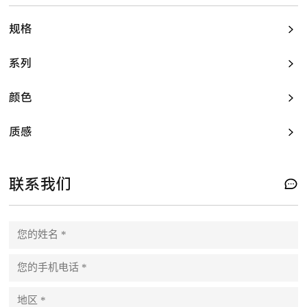
规格
系列
颜色
质感
联系我们
P
l
e
a
s
e
l
e