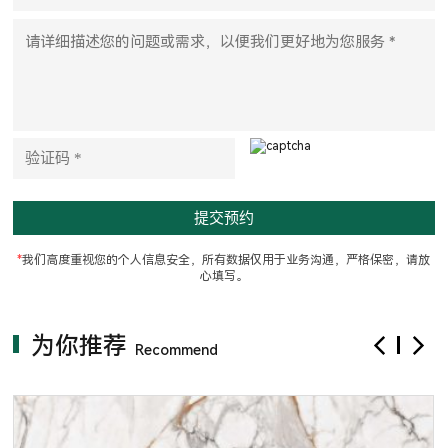
a
v
e
t
h
i
s
f
i
e
l
d
e
m
p
t
*
我们高度重视您的个人信息安全，所有数据仅用于业务沟通，严格保密，请放
y
心填写。
.
为你推荐
Recommend