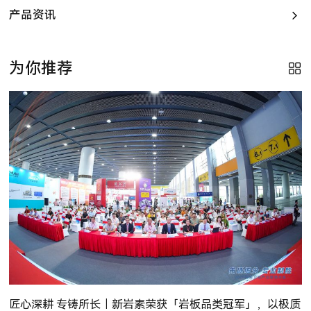
产品资讯
为你推荐
匠心深耕 专铸所长｜新岩素荣获「岩板品类冠军」，以极质