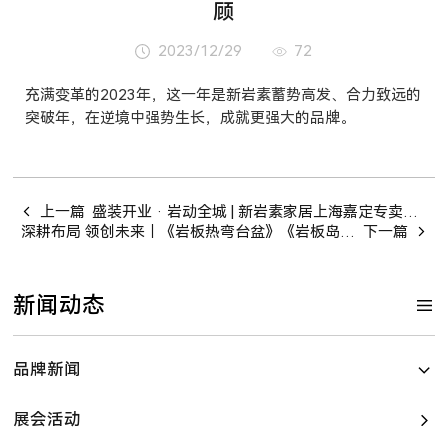
顾
2023/12/29
72
充满变革的2023年，这一年是新岩素蓄势高发、合力致远的
突破年，在逆境中强势生长，成就更强大的品牌。
上一篇
盛装开业 · 岩动全城 | 新岩素家居上海嘉定专卖店盛大开业
深耕布局 领创未来｜《岩板热弯台盆》《岩板岛台》CSTM标准立项
下一篇
新闻动态
品牌新闻
展会活动