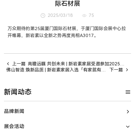
际石材展
2025/03/18
75
万众期待的第25届厦门国际石材展，于厦门国际会展中心拉
开帷幕，新岩素以全新之势再度亮相A3017。
上一篇
高瞻远瞩 共创未来 | 新岩素家居受邀参加2025岩板产业发展高峰论坛
佛山智造 焕新品质 | 新岩素家居入选「有家就有佛山造」新一批产业IP品牌企业
下一篇
新闻动态
品牌新闻
展会活动