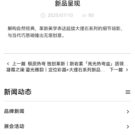
新品呈现
2025/07/10
80
解构自然经典，革新美学表达延续大理石系列的细节琼影，
与当代巧思碰撞出无垠创意。
上一篇
极质热弯 独创革新｜新岩素「亮光热弯盆」质领新标准
凝霜之澜 鎏光雅韵｜定位彩晶×大理石系列新品呈现
下一篇
新闻动态
品牌新闻
展会活动