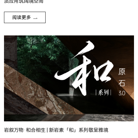
质应用筑阔境空间
阅读更多
岩叙万物·和合相生 | 新岩素「和」系列敬呈雅境